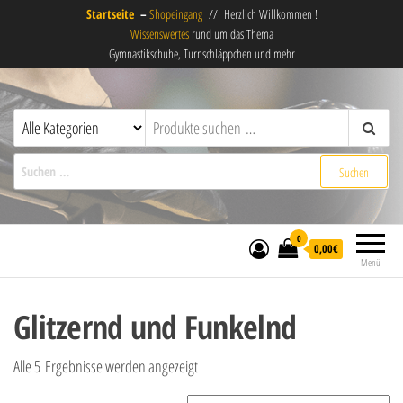
Startseite
–
Shopeingang
// Herzlich Willkommen !
Wissenswertes
rund um das Thema
Gymnastikschuhe, Turnschläppchen und mehr
derSchläppchenladen
Gymnastikschuhe, Turnschläppchen,
Ballettschuhe und mehr !
Suchen nach:
0
0,00€
Menü
Glitzernd und Funkelnd
Alle 5 Ergebnisse werden angezeigt