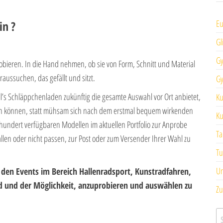
Eu
in ?
Gl
Gy
eren. In die Hand nehmen, ob sie von Form, Schnitt und Material
aussuchen, das gefällt und sitzt.
Gy
l’s Schläppchenladen zukünftig die gesamte Auswahl vor Ort anbietet,
Ku
en können, statt mühsam sich nach dem erstmal bequem wirkenden
Ku
nhundert verfügbaren Modellen im aktuellen Portfolio zur Anprobe
Ta
llen oder nicht passen, zur Post oder zum Versender Ihrer Wahl zu
Tu
Un
f den Events im Bereich Hallenradsport, Kunstradfahren,
d und der Möglichkeit, anzuprobieren und auswählen zu
Zu
S