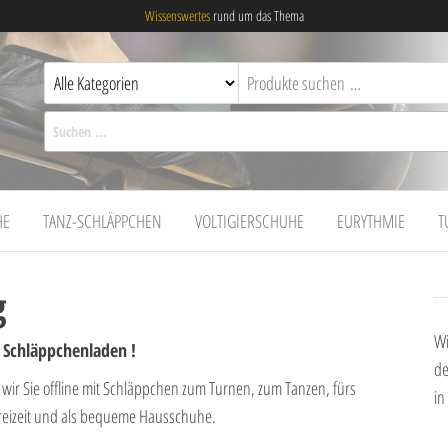
Wissenswertes
rund um das Thema
Suchen nach:
HE
TANZ-SCHLÄPPCHEN
VOLTIGIERSCHUHE
EURYTHMIE
T
g
Wi
s Schläppchenladen !
de
 wir Sie offline mit Schläppchen zum Turnen, zum Tanzen, fürs
in
 Freizeit und als bequeme Hausschuhe.