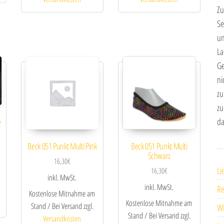
Zu
Se
un
La
Ge
ni
zu
zu
da
e
Beck 051 Punkt Multi Pink
Beck 051 Punkt Multi
Schwarz
16,30
€
Li
16,30
€
inkl. MwSt.
inkl. MwSt.
R
Kostenlose Mitnahme am
Kostenlose Mitnahme am
Stand / Bei Versand zzgl.
Wi
Stand / Bei Versand zzgl.
Versandkosten