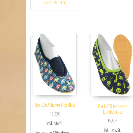
Versandkosten
Beck 262 Buzzer Rist Blau
Beck 269 Monster
Dunkelblau
18,22
€
15,60
€
inkl. MwSt.
inkl. MwSt.
Kostenlose Mitnahme am