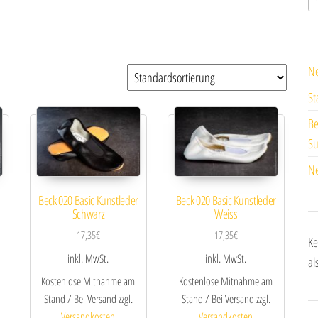
Ne
St
Be
Su
Ne
Beck 020 Basic Kunstleder
Beck 020 Basic Kunstleder
Schwarz
Weiss
17,35
€
17,35
€
Ke
inkl. MwSt.
inkl. MwSt.
al
Kostenlose Mitnahme am
Kostenlose Mitnahme am
Stand / Bei Versand zzgl.
Stand / Bei Versand zzgl.
Versandkosten
Versandkosten