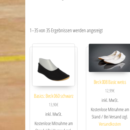
1–35 von 35 Ergebnissen werden angezeigt
Beck 008 Basic weiss
12,99
€
Basics: Beck 060 schwarz
inkl. MwSt.
13,90
€
Kostenlose Mitnahme am
inkl. MwSt.
Stand / Bei Versand zzgl.
Kostenlose Mitnahme am
Versandkosten