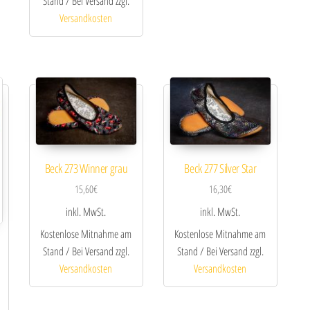
Stand / Bei Versand zzgl.
Versandkosten
Beck 273 Winner grau
Beck 277 Silver Star
15,60
€
16,30
€
inkl. MwSt.
inkl. MwSt.
Kostenlose Mitnahme am
Kostenlose Mitnahme am
Stand / Bei Versand zzgl.
Stand / Bei Versand zzgl.
Versandkosten
Versandkosten