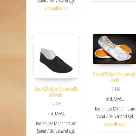
Stand / Bei Versand zzgl.
Versandkosten
Beck 025 Basic Baumwoll
weiß
Beck 025 Basic Baumwolle
16,15
€
schwarz
inkl. MwSt.
17,40
€
Kostenlose Mitnahme am
inkl. MwSt.
Stand / Bei Versand zzgl.
Kostenlose Mitnahme am
Versandkosten
Stand / Bei Versand zzgl.