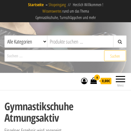
Startseite
–
Shopeingang
// Herzlich Willkommen !
Wissenswertes
rund um das Thema
Gymnastikschuhe, Turnschläppchen und mehr
derSchläppchenladen
Gymnastikschuhe, Turnschläppchen,
Ballettschuhe und mehr !
Suchen nach:
0
0,00€
Menü
Gymnastikschuhe
Atmungsaktiv
Einzelnes Ergebnis wird angezeigt