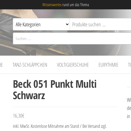
Wissenswertes
rund um das Thema
Suchen nach:
HE
TANZ-SCHLÄPPCHEN
VOLTIGIERSCHUHE
EURYTHMIE
T
Beck 051 Punkt Multi
Schwarz
Wi
de
16,30
€
in
inkl. MwSt.
Kostenlose Mitnahme am Stand / Bei Versand zzgl.