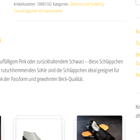
e
Artikelnummer:
10005102
Kategorien:
Glitzernd und Funkelnd
,
Turnschläppchen mit Gummisohle
r
n
a
Ne
t
N
St
i
Be
v
uffälligem Pink oder zurückhaltendem Schwarz – diese Schläppchen
Su
e
 der rutschhemmenden Sohle sind die Schläppchen ideal geeignet für
:
Ne
nk der Passform und gewohnten Beck-Qualität.
Ke
al