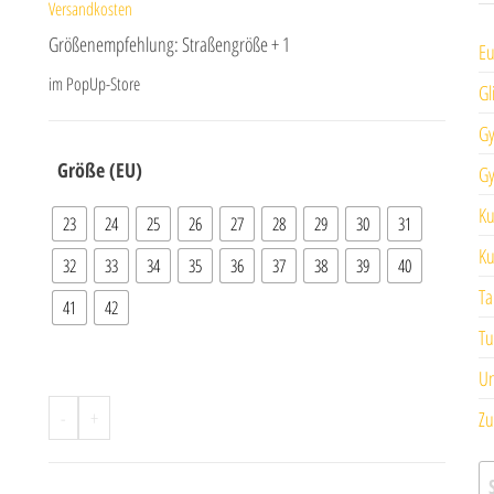
Versandkosten
Größenempfehlung: Straßengröße + 1
Eu
im PopUp-Store
Gl
Gy
Größe (EU)
Gy
Ku
23
24
25
26
27
28
29
30
31
Ku
32
33
34
35
36
37
38
39
40
Ta
41
42
Tu
Un
A
-
+
Zu
l
t
S