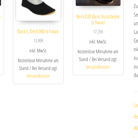
Zu
Se
e
Beck 020 Basic Kunstleder
Schwarz
un
Basics: Beck 060 schwarz
La
17,35
€
Ge
13,90
€
inkl. MwSt.
ni
inkl. MwSt.
Kostenlose Mitnahme am
zu
Stand / Bei Versand zzgl.
Kostenlose Mitnahme am
zu
Versandkosten
Stand / Bei Versand zzgl.
da
Versandkosten
Li
R
Wi