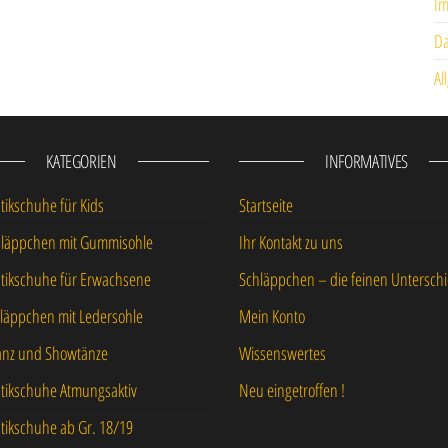
I
Da
Al
KATEGORIEN
INFORMATIVES
ikschuhe für Kids
Startseite
hläppchen mit Gummisohle
Ihr Kontakt zu uns
ikschuhe für Erwachsene
Schläppchen – die feinen Untersch
läppchen mit Ledersohle
Mein Konto
anz und Showtänze
Wissenswertes
ikschuhe Atmungsaktiv
Neu eingetroffen !
ikschuhe ab Gr. 18/19