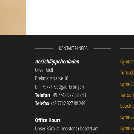
KONTAKT & INFOS
derSchläppchenladen
Gymnast
Oliver Stoll
Turnsc
Breitmattstrasse 10
Gymnast
D – 79771 Klettgau-Erzingen
Tanzsch
Telefon
+49 7742 927 88 243
Telefax
+49 7742 927 88 249
Baucht
Gymnast
Office Hours
Gymnast
Unser Büro ist (meistens) besetzt am