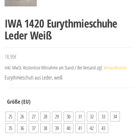
IWA 1420 Eurythmieschuhe
Leder Weiß
18,90
€
inkl. MwSt.
Kostenlose Mitnahme am Stand / Bei Versand zzgl.
Versandkosten
Eurythmieschuh aus Leder, weiß
Größe (EU)
25
26
27
28
29
30
31
32
33
34
35
36
37
38
39
40
41
42
43