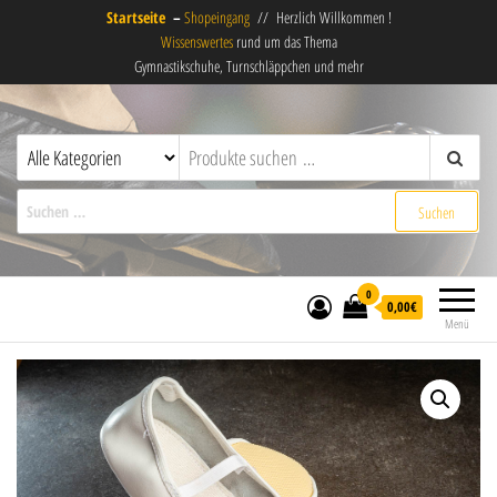
Startseite
–
Shopeingang
// Herzlich Willkommen !
Wissenswertes
rund um das Thema
Gymnastikschuhe, Turnschläppchen und mehr
derSchläppchenladen
Gymnastikschuhe, Turnschläppchen,
Ballettschuhe und mehr !
Suchen nach:
0
0,00€
Menü