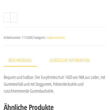
A
-
+
l
t
e
Artikelnummer:
11142002
Kategorie:
Eurythmieschuhe
r
n
a
BESCHREIBUNG
ZUSÄTZLICHE INFORMATION
t
i
Bequem und haltbar: Der Eurythmieschuh 1420 von IWA aus Leder, mit
v
Gummieinfaß und mit Steggummi, Polsterdecksohle und
e
rutschhemmende Gummilaufsohle.
:
Ähnliche Produkte